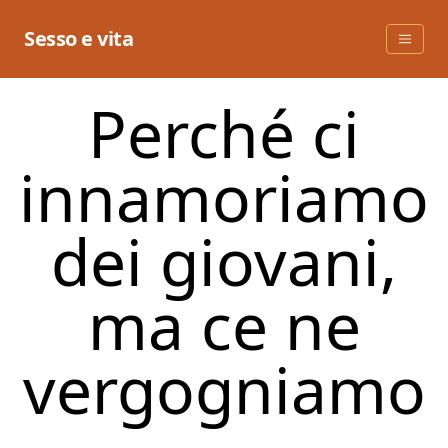
Skip
to
Sesso e vita
content
Perché ci
innamoriamo
dei giovani,
ma ce ne
vergogniamo